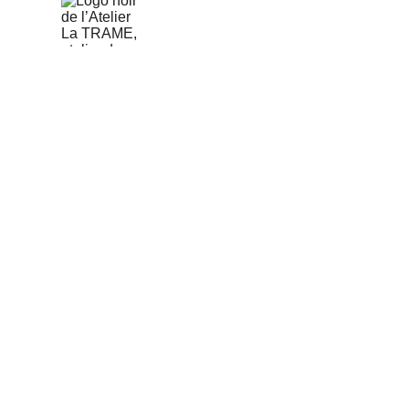
L'Atelier LA TRAME est ouvert 
tous les après-midi
Cependant, il est toujours préférable 
d'appeler à l'avance si vous prévoyez 
de venir spécialement.
+33 06 84 84 86 34