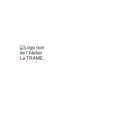
votre création 
boundweave
L'Atelier LA TRAME est ouvert 
tous les après-midi